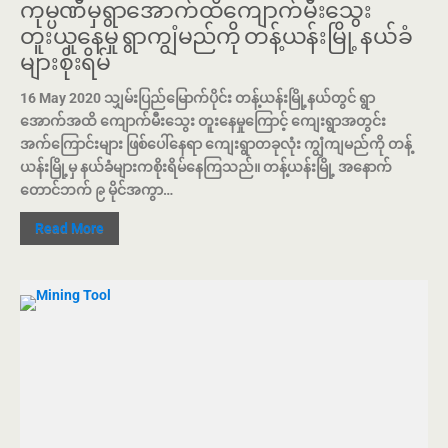
ကုမ္ပဏီမှရွာအောက်ထိကျောက်မီးသွေး
တူးယူနေမှု ရွာကျွံမည်ကို တန့်ယန်းမြို့ နယ်ခံ
များစိုးရိမ်
16 May 2020 သျှမ်းပြည်မြောက်ပိုင်း တန့်ယန်းမြို့နယ်တွင် ရွာ
အောက်အထိ ကျောက်မီးသွေး တူးနေမှုကြောင့် ကျေးရွာအတွင်း
အက်ကြောင်းများ ဖြစ်ပေါ်နေရာ ကျေးရွာတခုလုံး ကျွံကျမည်ကို တန့်
ယန်းမြို့မှ နယ်ခံများကစိုးရိမ်နေကြသည်။ တန့်ယန်းမြို့ အနောက်
တောင်ဘက် ၉ မိုင်အကွာ…
Read More