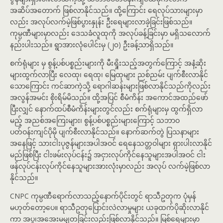
အဆိပ်အတောက် ဖြစ်လာနိုင်သည်။ ထို့ကြောင်း ရေလုပ်သားများမှာ
လည်း အလုပ်လက်မဲ့ဖြစ်ပွားနှုန်း ဦးရေများလာခဲ့ခြင်းဖြစ်သည်။
ကုမ္ပဏီများမှာလည်း ဒေသခံလူထုကို အလုပ်ခန့်ခြင်းမှာ မရှိသလောက်
နည်းပါးသည်။ ရွာအားလုံပေါင်းမှ (၂၀) ဦးခန့်သာရှိသည်။
စက်ရုံများ မှ စွန့်ပစ်ပစ္စည်းများကို မီးရှိုးသည့်အတွက်ကြောင့် အနံ့ဆိုး
များထွက်လာပြီး လေထု၊ ရေထု၊ မြေထုများ ညစ်ညမ်း ပျက်စီးလာနိုင်
သောကြောင်း ကင်ဆာကဲ့သို့ ရောဂါဆန်းများဖြစ်လာနိုင်သည်ကိုလည်း
အလွန်အမင်း စိုးရိမ်မိသည်။ ထို့အပြင် စီမံကိန်း အကောင်အထည်ဖော်
ပြီးလျှင် နောက်ထပ်စီမံကိန်းများတွင်လည်း စက်ရုံများမှ ထွက်ရှိလာ
မည့် အညစ်အကြေးများ၊ စွန့်ပစ်ပစ္စည်းများကြောင့် သဘာဝ
ပတ်ဝန်းကျင်ပိုမို ပျက်စီးလာနိုင်သည်။ နောက်ဆက်တွဲ ပြသနာများ
အနေဖြင့် သားငါးပုဇွန်များအပါအဝင် ရေနေသတ္တဝါများ ရှားပါးလာနိုင်
မည်ဖြစ်ပြီး ငါးဖမ်းလုပ်ငန်း၌ အငှားလုပ်ကိုင်နေသူများအပါအဝင် ငါး
ဖန်လုပ်ငန်းလုပ်ကိုင်နေသူများအားလုံးမှာလည်း အလုပ် လက်မဲ့ဖြစ်လာ
နိုင်သည်။
CNPC ကုမ္ပဏီရောက်လာသည့်နောက်ပိုင်းတွင် ရာသီဥတုက ပုံမှန်
မဟုတ်တော့ပေ။ ရာသီဥတုပြောင်းလဲလာမှုများ ယခုထက်ပိုဆိုးလာနိုင်
ကာ အပူ၊အအေးမမျှတခြင်းလည်းဖြစ်လာနိုင်သည်။ မြစ်ရေများမှာ