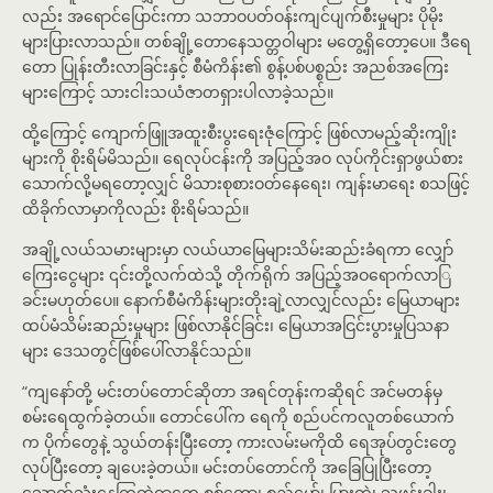
လည်း အရောင်ပြောင်းကာ သဘာဝပတ်ဝန်းကျင်ပျက်စီးမှုများ ပိုမိုး
များပြားလာသည်။ တစ်ချို့တောနေသတ္တဝါများ မတွေ့ရှိတော့ပေ။ ဒီရေ
တော ပြုန်းတီးလာခြင်းနှင့် စီမံကိန်း၏ စွန့်ပစ်ပစ္စည်း အညစ်အကြေး
များကြောင့် သားငါးသယံဇာတရှားပါလာခဲ့သည်။
ထို့ကြောင့် ကျောက်ဖြူအထူးစီးပွးရေးဇုံကြောင့် ဖြစ်လာမည့်ဆိုးကျိုး
များကို စိုးရိမ်မိသည်။ ရေလုပ်ငန်းကို အပြည့်အဝ လုပ်ကိုင်းရှာဖွယ်စား
သောက်လို့မရတော့လျှင် မိသားစုစားဝတ်နေရေး၊ ကျန်းမာရေး စသဖြင့်
ထိခိုက်လာမှာကိုလည်း စိုးရိမ်သည်။
အချို့လယ်သမားများမှာ လယ်ယာမြေများသိမ်းဆည်းခံရကာ လျှော်
ကြေးငွေများ ၎င်းတို့လက်ထဲသို့ တိုက်ရိုက် အပြည့်အဝရောက်လာြ
ခင်းမဟုတ်ပေ။ နောက်စီမံကိန်းများတိုးချဲ့လာလျှင်လည်း မြေယာများ
ထပ်မံသိမ်းဆည်းမှုများ ဖြစ်လာနိုင်ခြင်း၊ မြေယာအငြင်းပွားမှုပြသနာ
များ ဒေသတွင်ဖြစ်ပေါ်လာနိုင်သည်။
“ကျနော်တို့ မင်းတပ်တောင်ဆိုတာ အရင်တုန်းကဆိုရင် အင်မတန်မှ
စမ်းရေထွက်ခဲ့တယ်။ တောင်ပေါ်က ရေကို စည်ပင်ကလူတစ်ယောက်
က ပိုက်တွေနဲ့ သွယ်တန်းပြီးတော့ ကားလမ်းမကိုထိ ရေအုပ်တွင်းတွေ
လုပ်ပြီးတော့ ချပေးခဲ့တယ်။ မင်းတပ်တောင်ကို အခြေပြုပြီးတော့
သောက်သုံးနေကြတဲ့ရွာတွေ စစ်တော၊ စည်မော်၊ ပြားတဲ၊ သဖန်းခါး၊