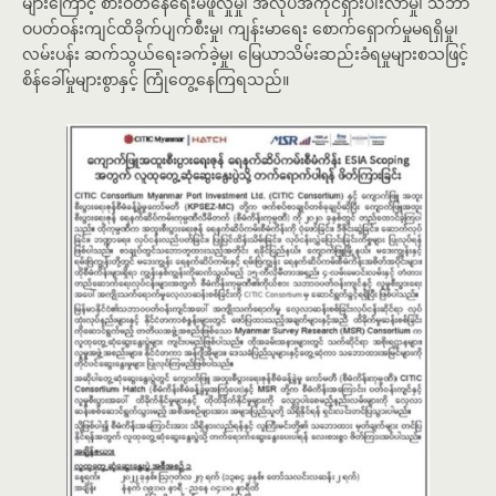
များကြောင့် စားဝတ်နေရေးမဖူလှုံမှု၊ အလုပ်အကိုင်ရှားပါးလာမှု၊ သဘာ
ဝပတ်ဝန်းကျင်ထိခိုက်ပျက်စီးမှု၊ ကျန်းမာရေး စောက်ရှောက်မှုမရရှိမှု၊
လမ်းပန်း ဆက်သွယ်ရေးခက်ခဲ့မှု၊ မြေယာသိမ်းဆည်းခံရမှုများစသဖြင့်
စိန်ခေါ်မှုများစွာနှင့် ကြုံတွေ့နေကြရသည်။