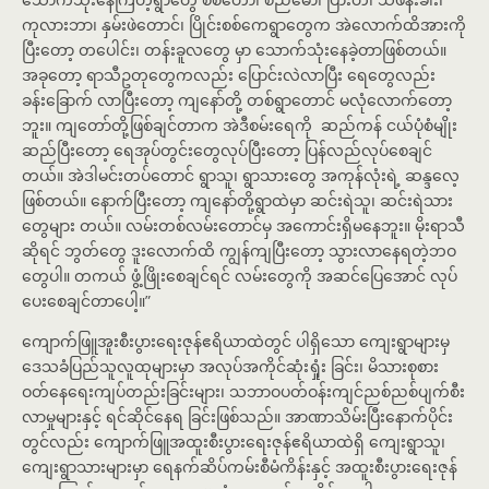
ကုလားဘာ၊ နှမ်းဖဲတောင်၊ ပြိုင်းစစ်ကေရွာတွေက အဲလောက်ထိအားကို
ပြီးတော့ တပေါင်း၊ တန်းခူလတွေ မှာ သောက်သုံးနေခဲ့တာဖြစ်တယ်။
အခုတော့ ရာသီဥတုတွေကလည်း ပြောင်းလဲလာပြီး ရေတွေလည်း
ခန်းခြောက် လာပြီးတော့ ကျနော်တို့ တစ်ရွာတောင် မလုံလောက်တော့
ဘူး။ ကျတော်တို့ဖြစ်ချင်တာက အဲဒီစမ်းရေကို ဆည်ကန် ငယ်ပုံစံမျိုး
ဆည်ပြီးတော့ ရေအုပ်တွင်းတွေလုပ်ပြီးတော့ ပြန်လည်လုပ်စေချင်
တယ်။ အဲဒါမင်းတပ်တောင် ရွာသူ၊ ရွာသားတွေ အကုန်လုံးရဲ့ ဆန္ဒလေ့
ဖြစ်တယ်။ နောက်ပြီးတော့ ကျနော်တို့ရွာထဲမှာ ဆင်းရဲသူ၊ ဆင်းရဲသား
တွေများ တယ်။ လမ်းတစ်လမ်းတောင်မှ အကောင်းရှိမနေဘူး။ မိုးရာသီ
ဆိုရင် ဘွတ်တွေ ဒူးလောက်ထိ ကျွန်ကျပြီးတော့ သွားလာနေရတဲ့ဘဝ
တွေပါ။ တကယ် ဖွံ့ဖြိုးစေချင်ရင် လမ်းတွေကို အဆင်ပြေအောင် လုပ်
ပေးစေချင်တာပေါ့။”
ကျောက်ဖြူအူးစီးပွားရေးဇုန်ဧရိယာထဲတွင် ပါရှိသော ကျေးရွာများမှ
ဒေသခံပြည်သူလူထုများမှာ အလုပ်အကိုင်ဆုံးရှုံး ခြင်း၊ မိသားစုစား
ဝတ်နေရေးကျပ်တည်းခြင်းများ၊ သဘာဝပတ်ဝန်းကျင်ညစ်ညစ်ပျက်စီး
လာမှုများနှင့် ရင်ဆိုင်နေရ ခြင်းဖြစ်သည်။ အာဏာသိမ်းပြီးနောက်ပိုင်း
တွင်လည်း ကျောက်ဖြူအထူးစီးပွားရေးဇုန်ဧရိယာထဲရှိ ကျေးရွာသူ၊‌
ကျေးရွာသားများမှာ ရေနက်ဆိပ်ကမ်းစီမံကိန်းနှင့် အထူးစီးပွားရေးဇုန်