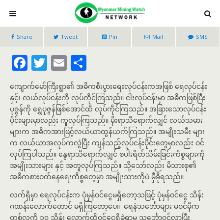
Share
Tweet
Pin
Mail
SMS
F
T
E
S
ac
w
m
h
ကျောက်မော်ကြီးရွာ၏ အဓိကစီးပွားရေးလုပ်ငန်းကအဖြစ် ရေလုပ်ငန်း
e
itt
ai
ar
နှင့်၊ လယ်လုပ်ငန်းကို လုပ်ကိုင်ကြသည်။ ငါးလုပ်ငန်းမှာ အဓိကဖြစ်ပြီး
b
er
l
e
ပုဇွန်ကို ရွှေပုဇွန်ဖြစ်အောင်ထိ လုပ်ကိုင်ကြသည်။ အခြားသောလုပ်ငန်း
o
ပိုင်းများမှာလည်း ကူလုပ်ကြသည်။ မိုးရာသီရောက်လျှင် လယ်သမား
များက အဓိကအားဖြင့်လယ်ယာထွန်ယက်ကြသည်။ အမျိုးသမီး များ
o
က လယ်ယာအလုပ်ကလွဲပြီး ကျန်သည့်လုပ်ငန်းပိုင်းတွေမှာလည်း ဝင်
k
လုပ်ကြပါသည်။ နွေရာသီရောက်လျှင် စပါးရိတ်သိမ်းခြင်းကိစ္စများကို
အမျိုးသားများ နှင့် အတူလုပ်ကြသည်။ သို့သော်လည်း မိသားစု၏
အဓိကစားဝတ်နေရေးကိစ္စတွေမှာ အမျိုးသားကိုပဲ မှီခိုရသည်။
လက်ရှိမှာ ရေလုပ်ငန်းက ပုံမှန်ဝင်ငွေမရှိတော့သဖြင့် ပုံမှန်ဝင်ငွေ သိန်း
ဂဏန်းလောက်တောင် မရှိကြတော့ပေ။ ရေနံသင်္ဘောများ မဝင်မှီက
တစ်လကို ၁၀ သိန်း လောက်ထိဝင်ငွေရှိခဲ့ရာမှ သင်္ဘောဝင်လာပြီး