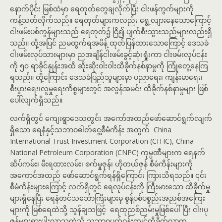
နောက်ပိုင်း မြစ်ထဲမှာ ရေတုတ်တွေချလိုက်ပြီး ငါးဖန်ကွက်များကို
ကန့်သတ်လိုက်သည်။ ရေတုတ်များကလည်း ရွေ့လျားနေသောကြောင့်
ငါးဖမ်းပစ်ကွန်များသည် ရေတုတ်၌ ငြိ၍ ပျက်စီးသွားသည်များလည်းရှိ
သည်။ ထို့အပြင် ညမထွက်ရအမိန့် ထုတ်ပြန်ထားသောကြောင့် ဒေသခံ
ငါးဖမ်းလုပ်သားများမှာ ညအချိန်ငါးဖမ်းခွင့်ဆုံးရှုံးကာ ငါးဖမ်းလုပ်ငန်း
ကို ၅၀ ရာခိုင်နှုန်းအထိ ဆိုးဆိုးဝါးဝါးထိခိုက်နစ်နာမှုကို ကြုံတွေ့နေကြ
ရသည်။ ထို့ကြောင်း ဒေသခံပြည်သူများမှာ ပညာရေး၊ ကျန်းမာရေး၊
စီးပွားရေး၊လူမှုရေးကိစ္စများတွင် အလွန်အမင်း ထိခိုက်နစ်နာမှုများ ဖြစ်
ပေါ်လျက်ရှိသည်။
လက်ရှိတွင် ကျေးရွာဒေသတွင်း အကော်အထည်ဖော်ဆောင်ရွက်လျက်
ရှိသော ရေနံနှင့်သဘာဝဓါတ်ငွေ့စီမံကိန်း အတွက် China
International Trust Investment Corporation (CITIC), China
National Petroleum Corporation (CNPC) ကုမ္ပဏီများက ရေနက်
ဆိပ်ကမ်း၊ မီးရထားလမ်း၊ စက်မှုဇုန်၊ ဟိုတယ်ဇုန် စီမံကိန်းများကို
အကောင်အထည် ဖော်ဆောင်ရွက်ရန်ရှိကြောင်း ကြားသိရသည်။ ၎င်း
စီမံကိန်းများကြောင့် လက်ရှိတွင် ရေလုပ်ငန်းကို ကြီးမားသော ထိခိုက်မှု
များရှိနေပြီး ရေနံတင်သင်္ဘောကြီးများမှ စွန့်ပစ်ပစ္စည်းအညစ်အကြေး
များကို မြစ်ရေထဲသို့ သွန်ချသဖြင့် ရေထုညစ်ညမ်းမှုဖြစ်ပေါ်ပြီး ငါး၊ပု
ဇွန်များရှားပါးလာသကဲ့သို့ သဘာဝပတ်ဝန်းကျင်ထိခိုက်လာက