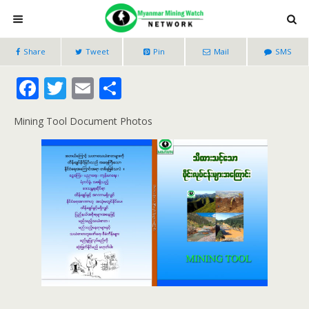
Share
Tweet
Pin
Mail
SMS
F
T
E
S
ac
w
m
h
Mining Tool Document Photos
e
itt
ai
ar
b
er
l
e
o
o
k