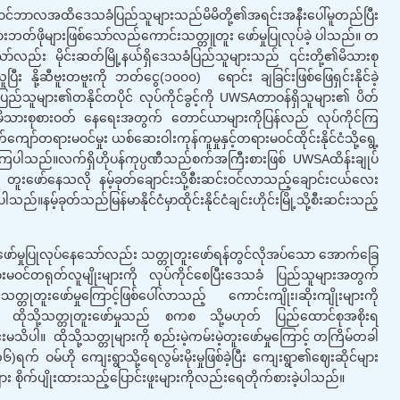
ေသခံပြည်သူများသည်မိမိတို့၏အရင်းအနီးပေါ်မူတည်ပြီး
တ်ဖိုများဖြစ်သော်လည်ကောင်းသတ္တူတူး ဖော်မှုပြုလုပ်ခဲ့ ပါသည်။ တ
ေသော်လည်း မိုင်းဆတ်မြို့နယ်ရှိဒေသခံပြည်သူများသည် ၎င်းတို့၏မိသားစု
း နို့ဆီဗူးတဗူးကို ဘတ်ငွေ(၁၀၀၀) ရောင်း ချခြင်းဖြစ်ဖြေရှင်းနိုင်ခဲ့
ြည်သူများ၏တနိုင်တပိုင် လုပ်ကိုင်ခွင့်ကို UWSAတာဝန်ရှိသူများ၏ ပိတ်
်မိသားစုစားဝတ် နေရေးအတွက် တောင်ယာများကိုပြန်လည် လုပ်ကိုင်ကြ
်တရားမဝင်မှုး ယစ်ဆေးဝါးကုန်ကူမှုနှင့်တရားမဝင်ထိုင်းနိုင်ငံသို့ရွေ့
ကြပါသည်။လက်ရှိဟိုပန်ကုပ္ပဏီသည်စက်အကြီးစားဖြစ် UWSAထိန်းချုပ်
 တူးဖော်နေသလို နမ့်ခုတ်ချောင်းသို့စီးဆင်းဝင်လာသည့်ချောင်းငယ်လေး
ခုတ်သည်မြန်မာနိုင်ငံမှာထိုင်းနိုင်ငံချင်းဟိုင်းမြို့သို့စီးဆင်းသည့်
ပြုလုပ်နေသော်လည်း သတ္တုတူးဖော်ရန်တွင်လိုအပ်သော အောက်ခြေ
းမဝင်တရုတ်လူမျိုးများကို လုပ်ကိုင်စေပြီးဒေသခံ ပြည်သူများအတွက်
္တုတူးဖော်မှုကြောင့်ဖြစ်ပေါ်လာသည့် ကောင်းကျိုး၊ဆိုးကျိုးများကို
ိပေ။ ထိုသို့သတ္တုတူးဖော်မှုသည် စကစ သို့မဟုတ် ပြည်ထောင်စုအစိုးရ
းလင်းမသိပါ။ ထိုသို့သတ္တုများကို စည်းမဲ့ကမ်းမဲ့တူးဖော်မှုကြောင့် တကြိမ်တခါ
)ရက် ဝမ်ဟို ကျေးရွာ​သို့ရေလွမ်းမိုးမှုဖြစ်ခဲ့ပြီး ကျေးရွာ၏ဈေးဆိုင်များ
ျား စိုက်ပျိုးထားသည့်ပြောင်းဖူးများကိုလည်းရေတိုက်စားခဲ့ပါသည်။