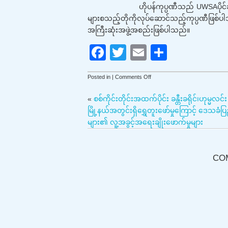
ဟိုပန်ကုပ္ပဏီသည် UWSAပိုင်ဆိုင်သည့်ကုပ္
များစသည့်တိုကိုလုပ်ဆောင်သည့်ကုပ္ပဏီဖြစ
အကြီးဆုံးအဖွဲ့အစည်းဖြစ်ပါသည်။
F
T
E
S
a
wi
m
h
on
Posted in |
Comments Off
c
tt
ail
ar
ဟို
ပန်
e
er
e
«
စစ်ကိုင်းတိုင်းအထက်ပိုင်း ခန္တီးခရိုင်၊ဟုမ္မလင်း
ကု
မြို့နယ်အတွင်းရှိရွှေတူးဖော်မှုကြောင့် ဒေသခံပ
b
ပ္
များ၏ လူ့အခွင့်အရေးချိုးဖောက်မှုများ
ပဏီ၏လက်ဝါးကြီးအုပ်
o
သ
တ္
o
တူ
CO
တူး
k
ဖော်
မှု