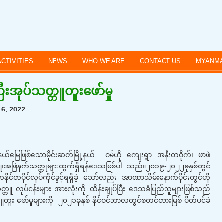
ACTIVITIES
NEWS
WHO WE ARE
CONTACT US
MYANMA
းအုပ်သတ္တူတူးဖော်မှု
6, 2022
်မြေဖြစ်သောမိုင်းဆတ်မြို့နယ် ဝမ်ဟို ကျေးရွာ အနီးတဝိုက်၊ ဖာဖဲ
မဖြူ၊အဖြဲနက်သတ္တုများထွက်ရှိရန်ဒေသဖြစ်ပါ သည်။၂၀၁၉-၂၀၂၂ခုနှစ်တွင်
်တပိုင်လုပ်ကိုင်ခွင့်ရရှိခဲ့ သော်လည်း အာဏာသိမ်းနောက်ပိုင်းတွင်ဟို
ူ လုပ်ငန်းများ အားလုံးကို ထိန်းချုပ်ပြီး ဒေသခံပြည်သူများဖြစ်သည်
တူတူး ဖော်မှုများကို ၂၀၂၁ခုနှစ် နိုင်ဝင်ဘာလတွင်စတင်တားမြစ် ပိတ်ပင်ခဲ