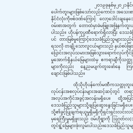
o
၂၀၁၉ခုနှစ်မှ၂၀၂၁နိုင်ဝင်ဘာလအထိဒ
k
ပေါက်တူးများဖြစ်သော်လည်ကောင်း၊ အသေးစားဘ
နိုင်ငံလုံးကိုဗစ်ဒဏ်ကြောင့် လော့ဒေါင်းချန
ဝမ်းစာအတွက် တောထဲမှာခဲမဖြူ၊အဖြဲနက်တူးယူပြီ
ပါသည်။ ဟိုပန်ကုပ္ပဏီရောက်ရှိလာပြီး ဒေသခံပ
ပင် တားမြစ်မှုကြောင့်ဒေသခံပြည်သူများသည
ရသလို တချို့သောလူငယ်များသည် နယ်စပ်ဖြတ်ကျော
ပြောင်းအလုပ်သမားအဖြစ်သွားရောက်လုပ်ကိုင်
မှုအောက်ရှိနယ်မြေများထဲမှ ဧကရာချီကိုသတ္တု
များကိုလည်း နေ့ညမပျက်တူးဖော်နေ ကြပါသည်။နမ့်
ချောင်းဖြစ်ပါသည်။
ထိုသိုဟိုပန်ကော်မဏီကသတ္တုတူးဖော်မှု
လုပ်ငန်းအစလုပ်ငန်းများအဆင့်ဆင့်တွင် တရာ
အလုပ်အကိုင်အခွင့်အလန်းမရှိပေ။ ထို့အပြင်သတ
ဒေသခံပြည်သူများသို့ချပြဆွေးနွေးခြင်းမရှ
သို့၏ခွင့်ပြုချက်ရယူမှုရှိမရှိကိုရှင်းရှင်းလင်
မှရေကြီးမှုမရှိဖူးသည် ဝမ်ဟိုရွာကို ဩဂုတ်လ(၁၆
တွင်ရွံ့မြေများဖုံးလွမ်းပါသည်။ဒေသခံပြည်သူမ