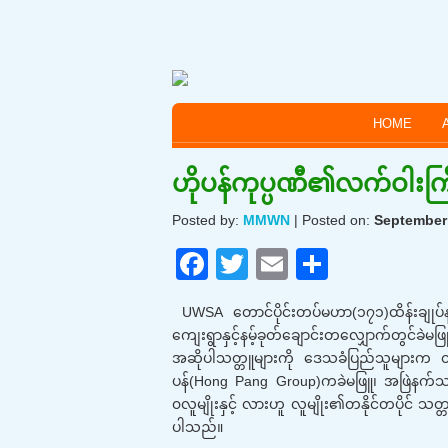
HOME
ဟိုပန်ကုပ္ပဏီ၏လက်ဝါးကြီ
Posted by:
MMWN
| Posted on:
September 
F
T
E
S
a
wi
m
h
UWSA တောင်ပိုင်းတပ်မဟာ(၁၇၁)ထိန်းချုပ်နယ
c
tt
ail
ar
ကျေးရွာနှင့်နမ့်ခုတ်ချောင်းတလျှောက်တွင်ခဲ
e
er
e
အဆိုပါသတ္တူများကို ဒေသခံပြည်သူများက တနိုင
ပန်(Hong Pang Group)ကခဲမဖြူ၊ အဖြဲနက်သတ္တ
b
၀လူမျိုးနှင့် လားဟူ လူမျိုး၏တနိုင်တပိုင် သတ္
o
ပါသည်။