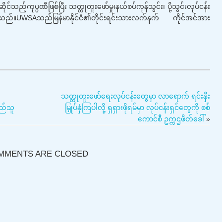
ပဏီဖြစ်ပြီး သတ္တုတူးဖော်မှု၊နယ်စပ်ကုန်သွင်း၊ ပို့သွင်းလုပ်ငန်း
်ပါသည်။UWSAသည်မြန်မာနိုင်ငံ၏တိုင်းရင်းသားလက်နက် ကိုင်အင်အား
သတ္တုတူးဖော်ရေးလုပ်ငန်းတွေမှာ လာရောက် ရင်းနှီး
ြည်သူ
မြှုပ်နှံကြပါလို့ ရှရှားဖိုရမ်မှာ လုပ်ငန်းရှင်တွေကို စစ်
ကောင်စီ ဥက္ကဌဖိတ်ခေါ်
»
MMENTS ARE CLOSED